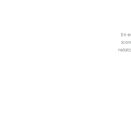
En e
icon
relat