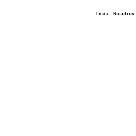
Ir
al
Inicio
Nosotros
contenido