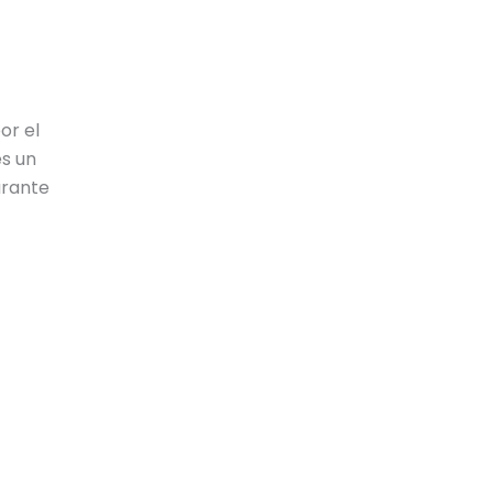
or el
es un
urante